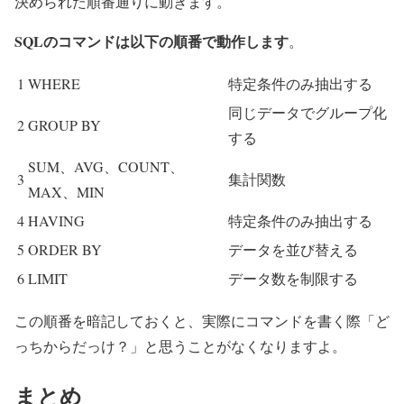
決められた順番通りに動きます。
SQLのコマンドは以下の順番で動作します
。
1
WHERE
特定条件のみ抽出する
同じデータでグループ化
2
GROUP BY
する
SUM、AVG、COUNT、
3
集計関数
MAX、MIN
4
HAVING
特定条件のみ抽出する
5
ORDER BY
データを並び替える
6
LIMIT
データ数を制限する
この順番を暗記しておくと、実際にコマンドを書く際「ど
っちからだっけ？」と思うことがなくなりますよ。
まとめ