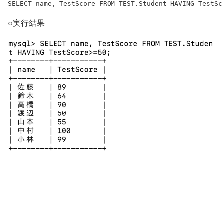
SELECT name, TestScore FROM TEST.Student HAVING TestSc
○実行結果