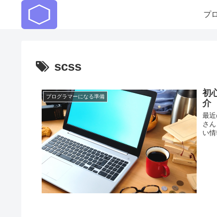
プ
scss
初
プログラマーになる準備
介
最近
さん
い情