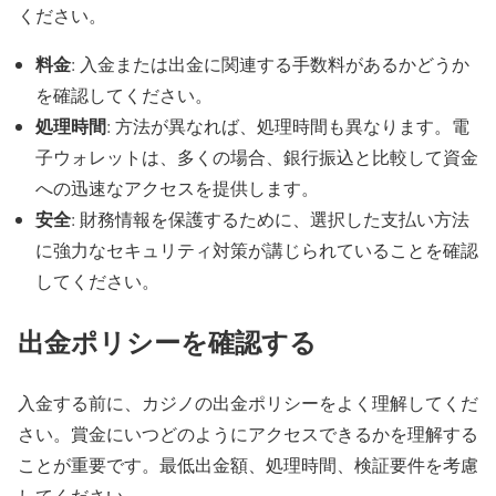
ください。
料金
: 入金または出金に関連する手数料があるかどうか
を確認してください。
処理時間
: 方法が異なれば、処理時間も異なります。電
子ウォレットは、多くの場合、銀行振込と比較して資金
への迅速なアクセスを提供します。
安全
: 財務情報を保護するために、選択した支払い方法
に強力なセキュリティ対策が講じられていることを確認
してください。
出金ポリシーを確認する
入金する前に、カジノの出金ポリシーをよく理解してくだ
さい。賞金にいつどのようにアクセスできるかを理解する
ことが重要です。最低出金額、処理時間、検証要件を考慮
してください。