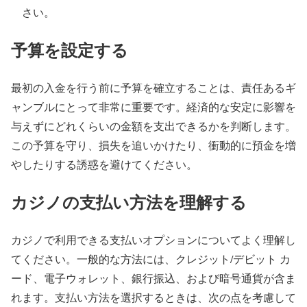
さい。
予算を設定する
最初の入金を行う前に予算を確立することは、責任あるギ
ャンブルにとって非常に重要です。経済的な安定に影響を
与えずにどれくらいの金額を支出できるかを判断します。
この予算を守り、損失を追いかけたり、衝動的に預金を増
やしたりする誘惑を避けてください。
カジノの支払い方法を理解する
カジノで利用できる支払いオプションについてよく理解し
てください。一般的な方法には、クレジット/デビット カ
ード、電子ウォレット、銀行振込、および暗号通貨が含ま
れます。支払い方法を選択するときは、次の点を考慮して