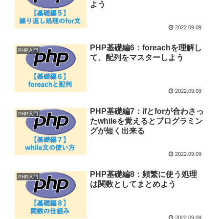
よう
2022.09.09
PHP基礎編6：foreachを理解し
PHP入門
て、配列をマスターしよう
2022.09.09
PHP基礎編7：ifとforが合わさっ
PHP入門
たwhileを覚えるとプログラミン
グが短く出来る
2022.09.09
PHP基礎編8：頻繁に使う処理
PHP入門
は関数としてまとめよう
2022.09.09