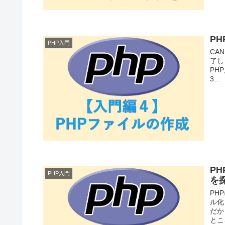
P
PHP入門
CA
了し
PH
3...
P
PHP入門
を
PH
ル化
だか
とこ