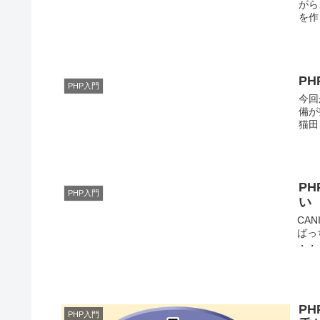
がら
を作っ
P
PHP入門
今回
備が
猫田
P
PHP入門
い
CA
ばっ
・・
P
PHP入門