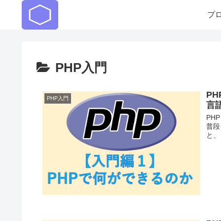
プ
PHP入門
P
PHP入門
言
PH
普段
と、