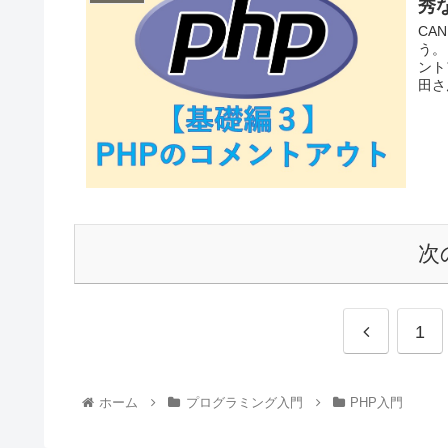
秀
CA
う。
ント
田さん
次
1
ホーム
プログラミング入門
PHP入門