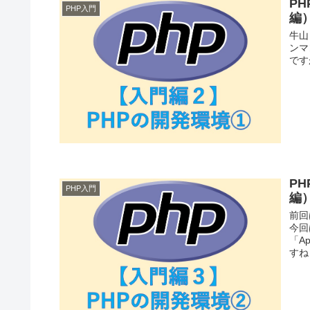
P
PHP入門
編
牛山
ンマ
です
P
PHP入門
編
前回
今回
「A
すね .