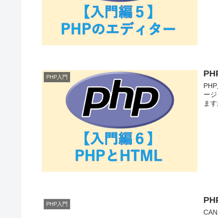
P
PHP入門
PH
ージ
ます
PH
PHP入門
CA