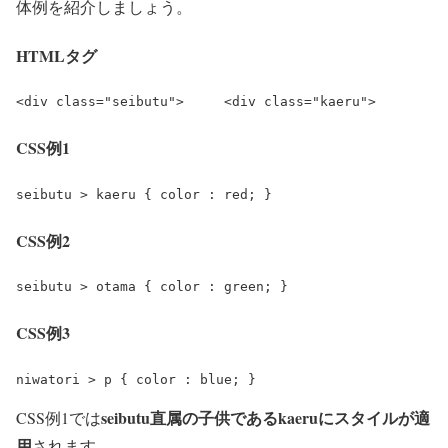
体例を紹介しましょう。
HTMLタグ
<div class="seibutu">     <div class="kaeru">         
CSS例1
seibutu > kaeru { color : red; }
CSS例2
seibutu > otama { color : green; }
CSS例3
niwatori > p { color : blue; }
seibutu
直属の子供である
kaeru
にスタイルが適
CSS例1では
用
されます。