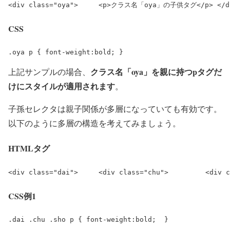
<div class="oya">     <p>
クラス名「oya」の子供タグ
</p> </d
CSS
.oya p { font-weight:bold; }
クラス名「
oya
」を親に持つ
p
タグだ
上記サンプルの場合、
けにスタイルが適用されます
。
子孫セレクタは親子関係が多層になっていても有効です。
以下のように多層の構造を考えてみましょう。
HTMLタグ
<div class="dai">     <div class="chu">         <div c
CSS例1
.dai .chu .sho p { font-weight:bold;  }