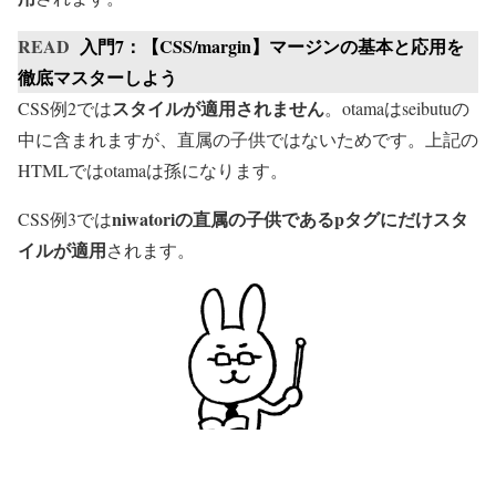
READ
入門7：【CSS/margin】マージンの基本と応用を
徹底マスターしよう
スタイルが適用されません
CSS例2では
。
otama
は
seibutu
の
中に含まれますが、直属の子供ではないためです。上記の
HTMLでは
otama
は孫になります。
niwatori
の直属の子供であるpタグにだけスタ
CSS例3では
イルが適用
されます。