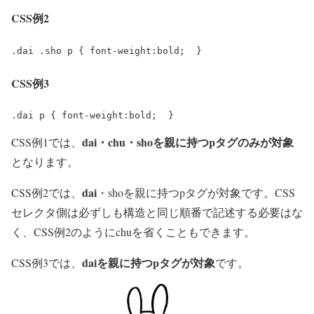
CSS例2
.dai .sho p { font-weight:bold;  }
CSS例3
.dai p { font-weight:bold;  }
dai
・
chu
・
sho
を親に持つpタグのみが対象
CSS例1では、
となります。
dai
CSS例2では、
・
sho
を親に持つ
p
タグが対象
です。CSS
セレクタ側は必ずしも構造と同じ順番で記述する必要はな
く、CSS例2のように
chu
を省くこともできます。
dai
を親に持つ
p
タグが対象
CSS例3では、
です。