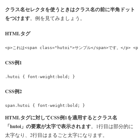
クラス名セレクタを使うときはクラス名の前に半角ドット
をつけます
。例を見てみましょう。
HTMLタグ
<p>
これは
<span class="hutoi">
サンプル
</span>
です。
</p>
<p
CSS例1
.hutoi { font-weight:bold; }
CSS例2
span.hutoi { font-weight:bold; }
HTMLタグに対してCSS例1を適用するとクラス名
「
hutoi
」の要素が太字で表示されます
。1行目は部分的に
太字なり、2行目はまるごと太字になります。