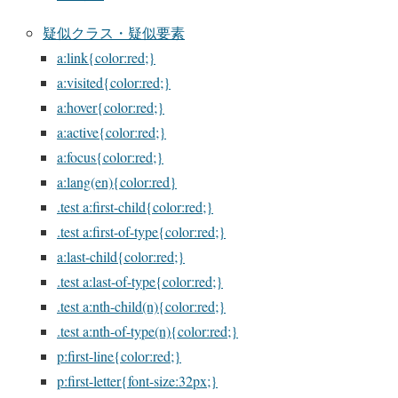
疑似クラス・疑似要素
a:link{color:red;}
a:visited{color:red;}
a:hover{color:red;}
a:active{color:red;}
a:focus{color:red;}
a:lang(en){color:red}
.test a:first-child{color:red;}
.test a:first-of-type{color:red;}
a:last-child{color:red;}
.test a:last-of-type{color:red;}
.test a:nth-child(n){color:red;}
.test a:nth-of-type(n){color:red;}
p:first-line{color:red;}
p:first-letter{font-size:32px;}