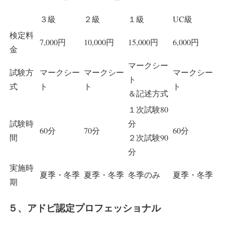
３級
２級
１級
UC級
検定料
7,000円
10,000円
15,000円
6,000円
金
マークシー
試験方
マークシー
マークシー
マークシー
ト
式
ト
ト
ト
＆記述方式
１次試験80
試験時
分
60分
70分
60分
間
２次試験90
分
実施時
夏季・冬季
夏季・冬季
冬季のみ
夏季・冬季
期
５、アドビ認定プロフェッショナル