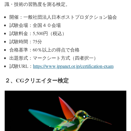
識・技術の習熟度を測る検定。
開催：一般社団法人日本ポストプロダクション協会
試験会場：全国４０会場
試験料金：5,500円（税込）
試験時間：75分
合格基準：60％以上の得点で合格
出題形式：マークシート方式（四者択一）
試験URL：
https://www.jppanet.or.jp/certification-exam
２、CGクリエイター検定