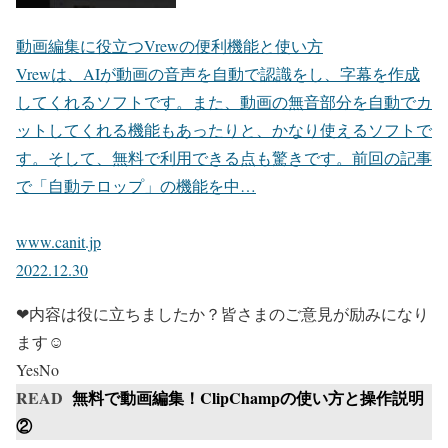
動画編集に役立つVrewの便利機能と使い方
Vrewは、AIが動画の音声を自動で認識をし、字幕を作成
してくれるソフトです。また、動画の無音部分を自動でカ
ットしてくれる機能もあったりと、かなり使えるソフトで
す。そして、無料で利用できる点も驚きです。前回の記事
で「自動テロップ」の機能を中…
www.canit.jp
2022.12.30
❤内容は役に立ちましたか？皆さまのご意見が励みになり
ます☺
Yes
No
READ
無料で動画編集！ClipChampの使い方と操作説明
②