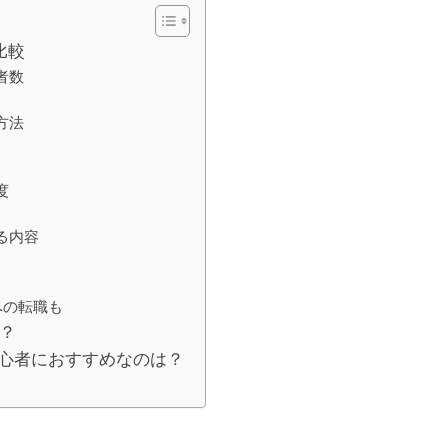
比較
者数
方法
度
る内容
への転職も
リ？
、初心者におすすめなのは？