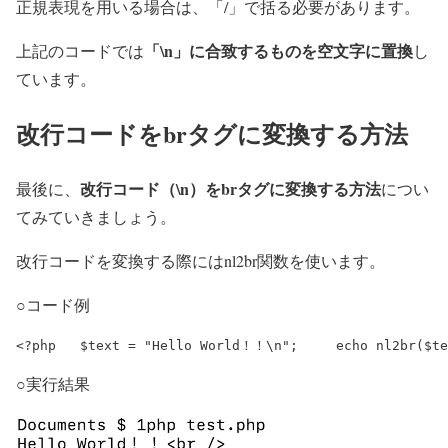
正規表現を用いる場合は、「/」で括る必要があります。
「\n」に合致するものを空文字に置換
上記のコードでは
し
ています。
改行コードをbrタグに変換する方法
改行コード（\n）をbrタグに変換する方法
最後に、
につい
てみていきましょう。
改行コードを変換する際にはnl2br関数を使います。
○コード例
<?php 	$text = "Hello World！！\n"; 	ec
○実行結果