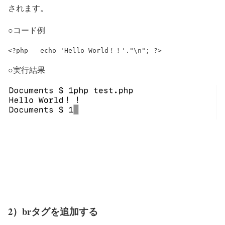
されます。
○コード例
<?php 	echo 'Hello World！！'."\n"; ?>
○実行結果
2）brタグを追加する