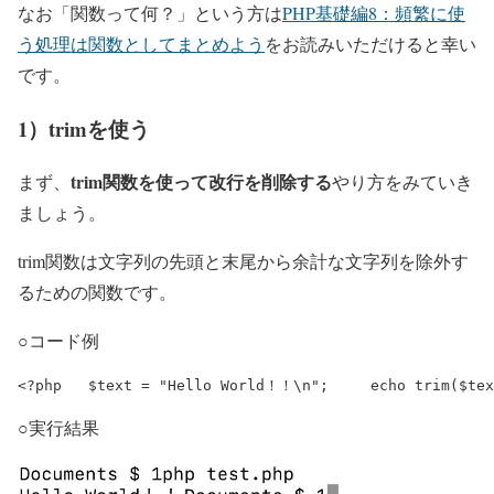
なお「関数って何？」という方は
PHP基礎編8：頻繁に使
う処理は関数としてまとめよう
をお読みいただけると幸い
です。
1）trimを使う
trim関数を使って改行を削除する
まず、
やり方をみていき
ましょう。
trim関数は文字列の先頭と末尾から余計な文字列を除外す
るための関数です。
○コード例
<?php 	$text = "Hello World！！\n"; 	ech
○実行結果