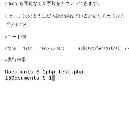
strlenでも問題なく文字数をカウントできます。
しかし、次のように
日本語が紛れていると正しくカウント
できません
。
○コード例
<?php 	$str = "あいうえお"; 	echo(strlen($str)); ?>
○実行結果