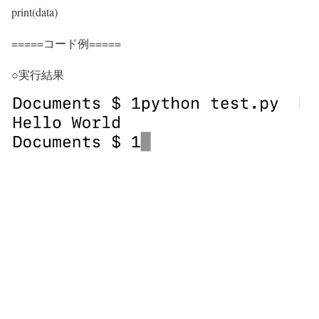
print(data)
=====コード例=====
○実行結果