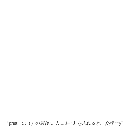
「print」の（）の
最後に【, end=”】を入れると、改行せず