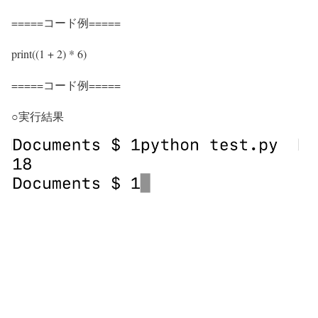
=====コード例=====
print((1 + 2) * 6)
=====コード例=====
○実行結果