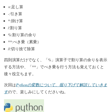
+:足し算
-:引き算
*:掛け算
/:割り算
%:割り算の余り
**:べき乗（累乗）
//:切り捨て除算
四則演算だけでなく、「%」演算子で割り算の余りを表示
する方法や、「**」でべき乗を行う方法も覚えておくと
後々役立ちます。
次回は
Pythonの変数について、掘り下げて解説していきま
す
ので、楽しみにしてくださいね。