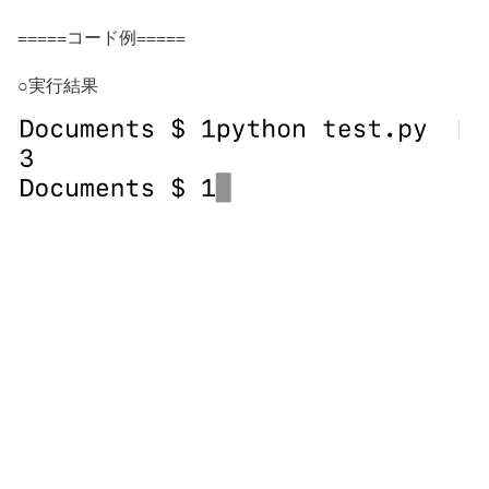
=====コード例=====
○実行結果