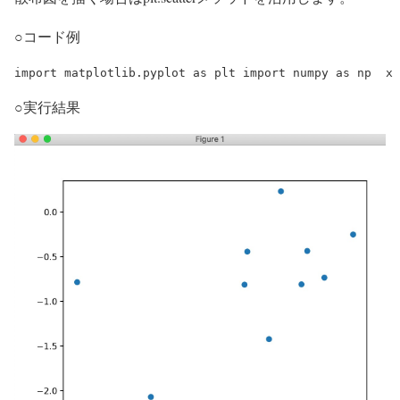
○コード例
import matplotlib.pyplot as plt import numpy as np  x 
○実行結果