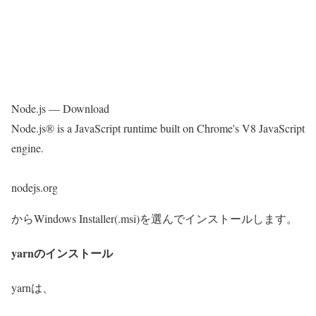
Node.js — Download
Node.js® is a JavaScript runtime built on Chrome's V8 JavaScript
engine.
nodejs.org
からWindows Installer(.msi)を選んでインストールします。
yarnのインストール
yarnは、