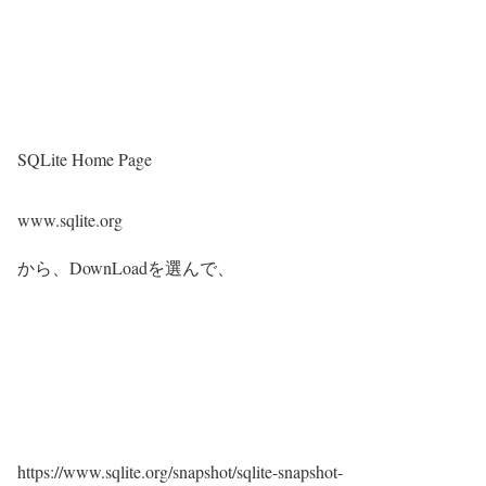
SQLite Home Page
www.sqlite.org
から、DownLoadを選んで、
https://www.sqlite.org/snapshot/sqlite-snapshot-