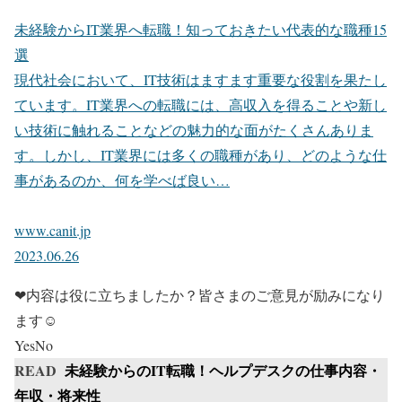
未経験からIT業界へ転職！知っておきたい代表的な職種15
選
現代社会において、IT技術はますます重要な役割を果たし
ています。IT業界への転職には、高収入を得ることや新し
い技術に触れることなどの魅力的な面がたくさんありま
す。しかし、IT業界には多くの職種があり、どのような仕
事があるのか、何を学べば良い…
www.canit.jp
2023.06.26
❤内容は役に立ちましたか？皆さまのご意見が励みになり
ます☺
Yes
No
READ
未経験からのIT転職！ヘルプデスクの仕事内容・
年収・将来性