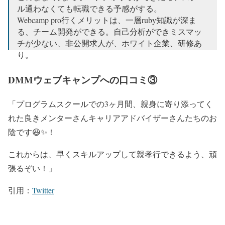
ル通わなくても転職できる予感がする。
Webcamp pro行くメリットは、一層ruby知識が深ま
る、チーム開発ができる。自己分析ができミスマッ
チが少ない、非公開求人が、ホワイト企業、研修あ
り。
— Yu (@hishis0009)
January 4, 2019
DMMウェブキャンプへの口コミ③
「プログラムスクールでの3ヶ月間、親身に寄り添ってく
れた良きメンターさんキャリアアドバイザーさんたちのお
陰です😆✨！
これからは、早くスキルアップして親孝行できるよう、頑
張るぞい！」
引用：
Twitter