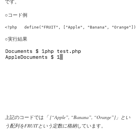
です。
○コード例
○実行結果
上記のコードでは
「 [“Apple”, “Banana”, “Orange”]」とい
う配列をFRUITという定数に格納
しています。