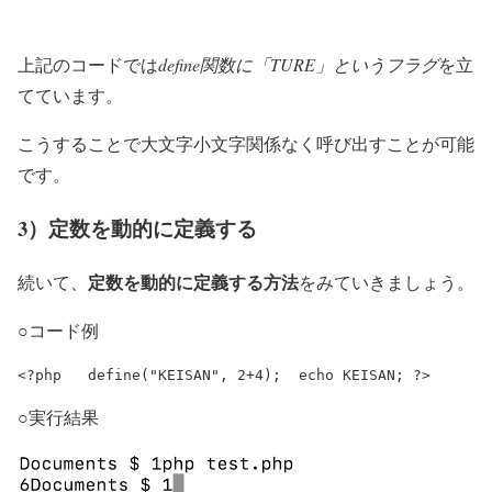
上記のコードでは
define関数に「TURE」というフラグ
を立
てています。
こうすることで大文字小文字関係なく呼び出すことが可能
です。
3）定数を動的に定義する
定数を動的に定義する方法
続いて、
をみていきましょう。
○コード例
<?php 	define("KEISAN", 2+4); 	echo KEISAN; ?>
○実行結果