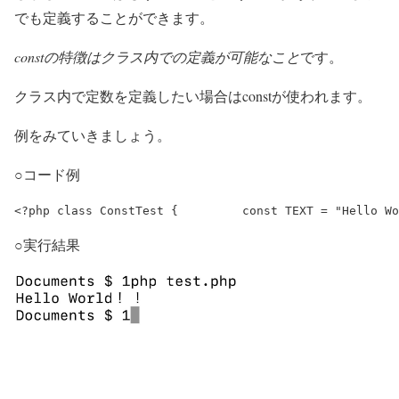
でも定義することができます。
constの特徴はクラス内での定義が可能なこと
です。
クラス内で定数を定義したい場合はconstが使われます。
例をみていきましょう。
○コード例
○実行結果