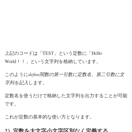
上記のコードは「TEST」という定数に「Hello
World！！」という文字列を格納しています。
このように
define関数の第一引数に定数名、第二引数に文
字列を記入
します。
定数名を使うだけで格納した文字列を出力することが可能
です。
これが定数の基本的な使い方となります。
2）定数を大文字小文字区別なく定義する