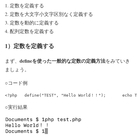
定数を定義する
定数を大文字小文字区別なく定義する
定数を動的に定義する
配列定数を定義する
1）定数を定義する
defineを使った一般的な定数の定義方法
まず、
をみていき
ましょう。
○コード例
<?php 	define("TEST", "H
○実行結果