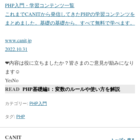
PHP入門・学習コンテンツ一覧
これまでCANITから発信してきたPHPの学習コンテンツを
まとめました。基礎の基礎から、すべて無料で学べます。
www.canit.jp
2022.10.31
❤内容は役に立ちましたか？皆さまのご意見が励みになり
ます☺
Yes
No
READ
PHP基礎編1：変数のルールや使い方を解説
カテゴリー:
PHP入門
タグ:
PHP
CANIT