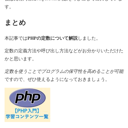
す。
まとめ
PHPの定数について解説
本記事では
しました。
定数の定義方法や呼び出し方法などがお分かりいただけた
かと思います。
定数を使うことでプログラムの保守性を高めることが可能
ですので、ぜひ使えるようになっておきましょう。