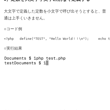
大文字で定義した定数を小文字で呼び出そうとすると、普
通は上手くいきません。
○コード例
<?php 	define("TEST", "He
○実行結果